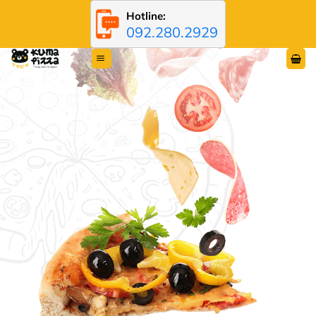
Bỏ
Hotline:
qua
092.280.2929
nội
dung