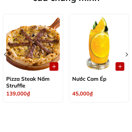
ANH
XEM NHANH
XEM NH
Pizza Steak Nấm
Nước Cam Ép
Struffle
139,000
₫
45,000
₫