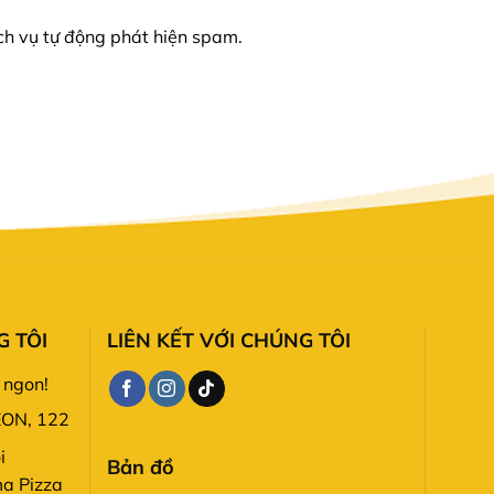
ịch vụ tự động phát hiện spam.
 TÔI
LIÊN KẾT VỚI CHÚNG TÔI
 ngon!
EON, 122
i
Bản đồ
ma Pizza