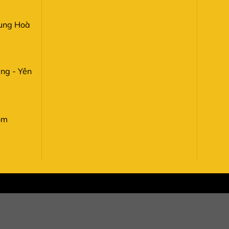
rung Hoà
ang - Yên
om