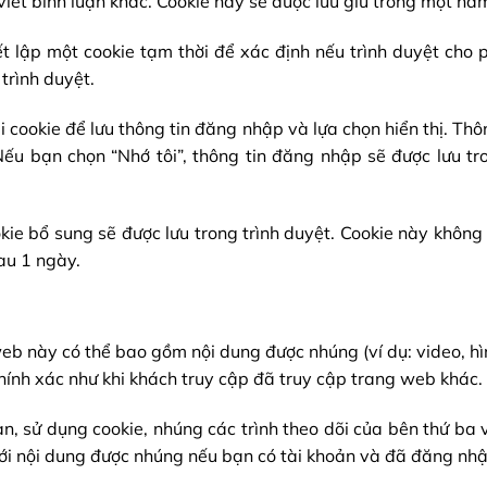
viết bình luận khác. Cookie này sẽ được lưu giữ trong một nă
ết lập một cookie tạm thời để xác định nếu trình duyệt cho
trình duyệt.
i cookie để lưu thông tin đăng nhập và lựa chọn hiển thị. Th
Nếu bạn chọn “Nhớ tôi”, thông tin đăng nhập sẽ được lưu tro
kie bổ sung sẽ được lưu trong trình duyệt. Cookie này không
au 1 ngày.
eb này có thể bao gồm nội dung được nhúng (ví dụ: video, hìn
ính xác như khi khách truy cập đã truy cập trang web khác.
n, sử dụng cookie, nhúng các trình theo dõi của bên thứ ba
ới nội dung được nhúng nếu bạn có tài khoản và đã đăng nh