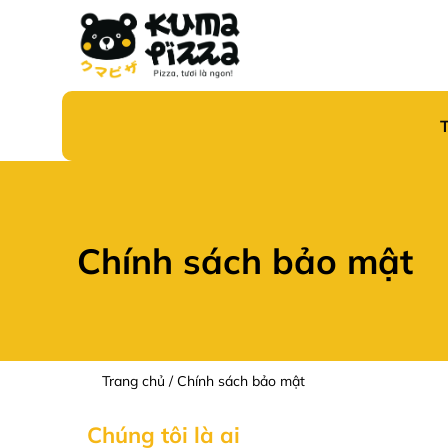
Bỏ
qua
nội
dung
Chính sách bảo mật
Trang chủ
/
Chính sách bảo mật
Chúng tôi là ai