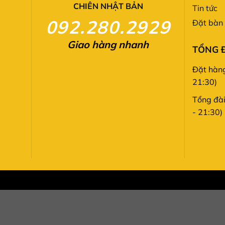
CHIÊN NHẬT BẢN
Tin tức
092.280.2929
Đặt bàn
Giao hàng nhanh
TỔNG 
Đặt hàng
21:30)
Tổng đà
- 21:30)