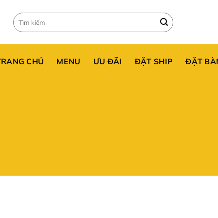
Tìm
kiếm
cho:
TRANG CHỦ
MENU
ƯU ĐÃI
ĐẶT SHIP
ĐẶT BÀ